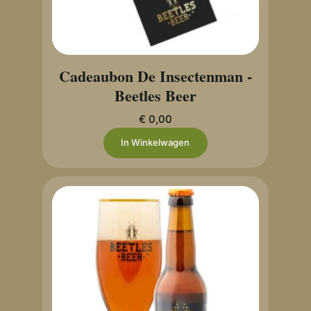
Cadeaubon De Insectenman -
Beetles Beer
€
0,00
In Winkelwagen