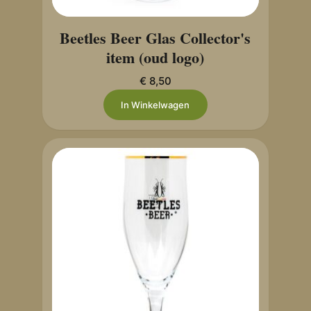
Beetles Beer Glas Collector's
item (oud logo)
€
8,50
In Winkelwagen