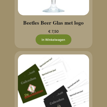
Beetles Beer Glas met logo
€
7,50
In Winkelwagen